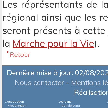
Les réprésentants de la
régional ainsi que les r
seront présents à cette 
la
Marche pour la Vie
).
Retour
Dernière mise à jour: 02/08/20
Nous contacter
-
Mentions l
Réalisatio
L'association
Les dons
Présentation
Don de sang