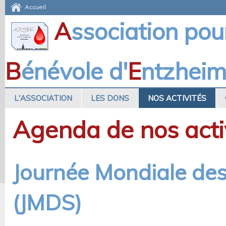
Accueil
A
ssociation pou
B
énévole d'
E
ntzhei
L'ASSOCIATION
LES DONS
NOS ACTIVITÉS
Agenda de nos acti
Journée Mondiale de
(JMDS)