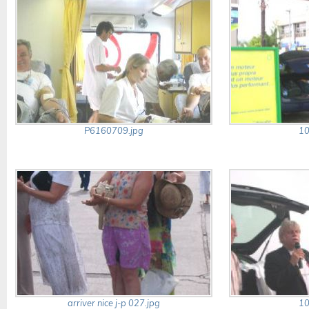
P6160709.jpg
10
arriver nice j-p 027.jpg
10