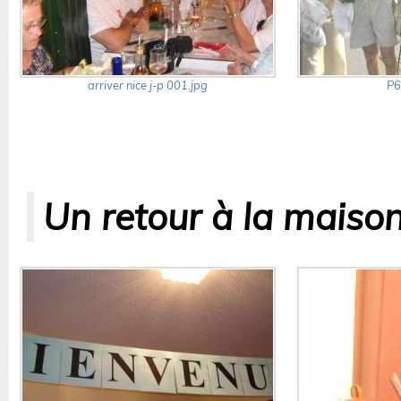
arriver nice j-p 001.jpg
P6
Un retour à la maiso