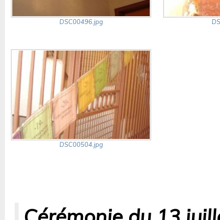
DSC00496.jpg
DS
DSC00504.jpg
Cérémonie du 13 juil