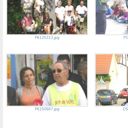
P6120312.jpg
P1
P6150667.jpg
DS