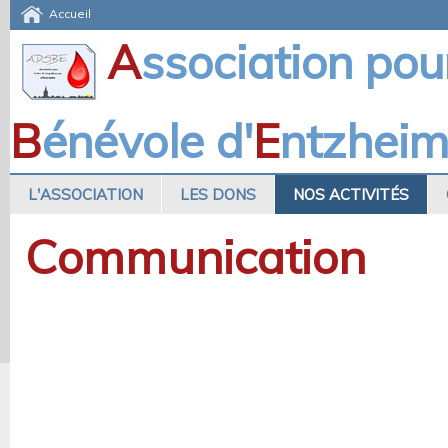
Accueil
A
ssociation pou
B
énévole d'
E
ntzhei
L'ASSOCIATION
LES DONS
NOS ACTIVITÉS
Communication