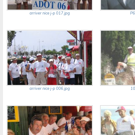
arriver nice j-p 017.jpg
P6
arriver nice j-p 006.jpg
10