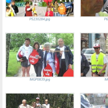
P5230284.jpg
P6
IMGP0839.jpg
IM