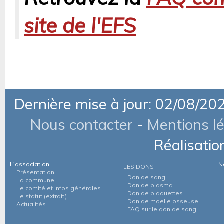
site de l'EFS
Dernière mise à jour: 02/08/20
Nous contacter
-
Mentions l
Réalisatio
L'association
N
LES DONS
Présentation
Don de sang
La commune
Don de plasma
Le comité et infos générales
Don de plaquettes
Le statut (extrait)
Don de moelle osseuse
Actualités
FAQ sur le don de sang