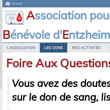
Accueil
A
ssociation pou
B
énévole d'
E
ntzhei
L'ASSOCIATION
LES DONS
NOS ACTIVITÉS
Foire Aux Question
Vous avez des doutes
sur le don de sang, li