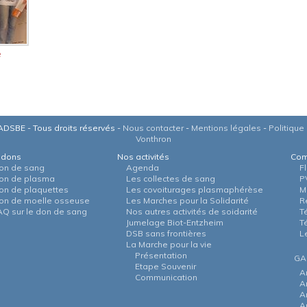
e
DSBE - Tous droits réservés -
Nous contacter
-
Mentions légales
-
Politique 
Vonthron
 dons
Nos activités
Com
on de sang
Agenda
F
on de plasma
Les collectes de sang
P
on de plaquettes
Les covoiturages plasmaphérèse
M
on de moelle osseuse
Les Marches pour la Solidarité
R
AQ sur le don de sang
Nos autres activités de soidarité
T
Jumelage Biot-Entzheim
T
DSB sans frontières
L
La Marche pour la vie
Présentation
GA
Etape Souvenir
A
Communication
A
A
A