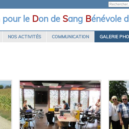
n pour le
D
on de
S
ang
B
énévole d
NOS ACTIVITÉS
COMMUNICATION
GALERIE PH