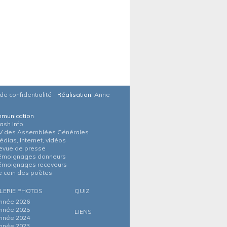
de confidentialité
- Réalisation:
Anne
munication
lash Info
V des Assemblées Générales
édias, Internet, vidéos
evue de presse
émoignages donneurs
émoignages receveurs
e coin des poètes
LERIE PHOTOS
QUIZ
nnée 2026
nnée 2025
LIENS
nnée 2024
nnée 2023