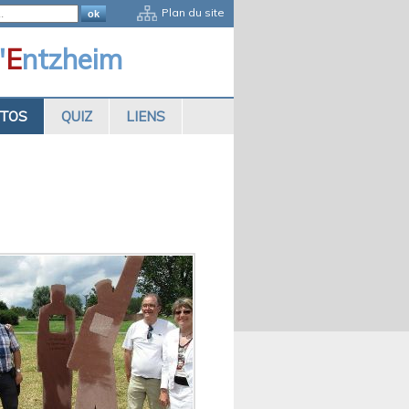
Plan du site
'
E
ntzheim
OTOS
QUIZ
LIENS