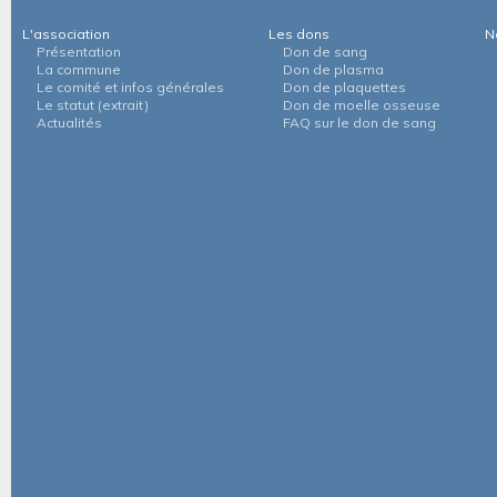
L'association
Les dons
N
Présentation
Don de sang
La commune
Don de plasma
Le comité et infos générales
Don de plaquettes
Le statut (extrait)
Don de moelle osseuse
Actualités
FAQ sur le don de sang