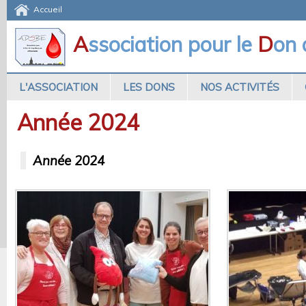
Accueil
A
ssociation pour le
D
on
L'ASSOCIATION
LES DONS
NOS ACTIVITÉS
Année 2024
Année 2024