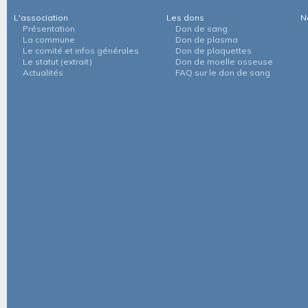
L'association
Les dons
N
Présentation
Don de sang
La commune
Don de plasma
Le comité et infos générales
Don de plaquettes
Le statut (extrait)
Don de moelle osseuse
Actualités
FAQ sur le don de sang