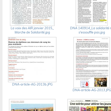
La voix des AIR janvier 2015_
DNA 140914_La solidarité 
Marche de Solidarité.jpg
s'essouffle pas.jpg
DNA-article-AG-2013b.JPG
DNA-article-AG-2013.JPG