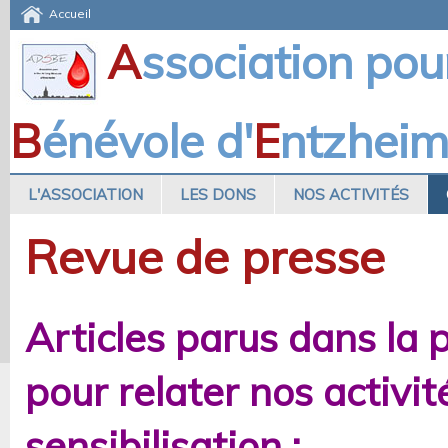
Accueil
A
ssociation pou
B
énévole d'
E
ntzhei
L'ASSOCIATION
LES DONS
NOS ACTIVITÉS
Revue de presse
Articles parus dans la 
pour relater nos activit
sensibilisation :