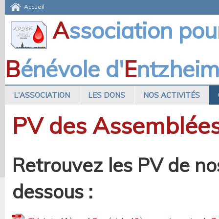
Accueil
A
ssociation pou
B
énévole d'
E
ntzhei
L'ASSOCIATION
LES DONS
NOS ACTIVITÉS
PV des Assemblées
Retrouvez les PV de no
dessous :