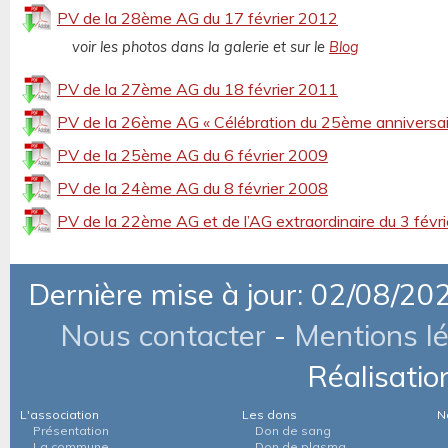
PV de la 28ème AG du 17 février 2012
voir les photos dans la galerie et sur le
Blog
PV de la 27ème AG du 18 février 2011
PV de la 26ème AG « Célébration du 25ème anniversair
PV de la 25ème AG du 6 février 2009
PV de la 24ème AG du 8 février 2008
PV de la 22ème AG et de l’AG extraordinaire du 3 févr
Dernière mise à jour: 02/08/20
Nous contacter
-
Mentions l
Réalisatio
L'association
Les dons
N
Présentation
Don de sang
La commune
Don de plasma