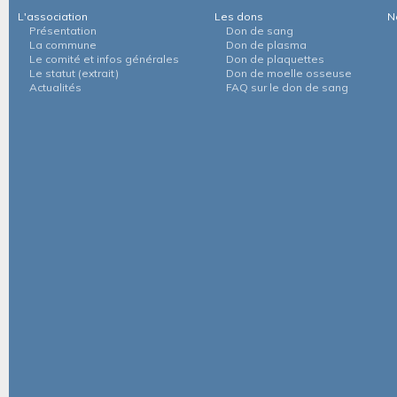
L'association
Les dons
N
Présentation
Don de sang
La commune
Don de plasma
Le comité et infos générales
Don de plaquettes
Le statut (extrait)
Don de moelle osseuse
Actualités
FAQ sur le don de sang