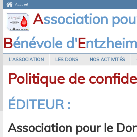
Accueil
A
ssociation pou
B
énévole d'
E
ntzhei
L'ASSOCIATION
LES DONS
NOS ACTIVITÉS
Politique de confide
ÉDITEUR :
Association pour le Do