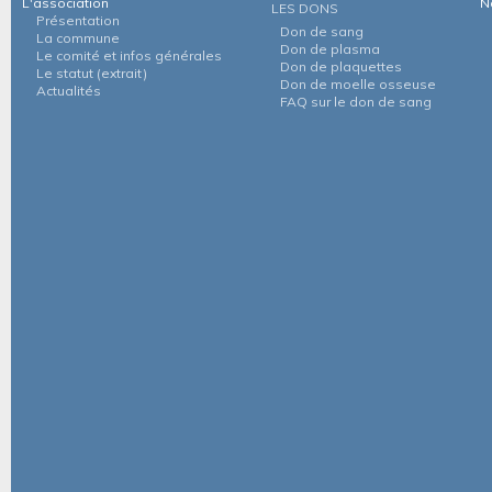
L'association
N
LES DONS
Présentation
Don de sang
La commune
Don de plasma
Le comité et infos générales
Don de plaquettes
Le statut (extrait)
Don de moelle osseuse
Actualités
FAQ sur le don de sang