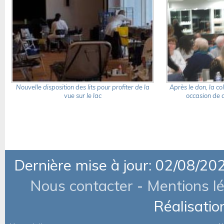
Nouvelle disposition des lits pour profiter de la
Après le don, la co
vue sur le lac
occasion de 
Dernière mise à jour: 02/08/20
Nous contacter
-
Mentions l
Réalisatio