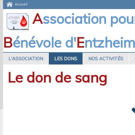
Accueil
A
ssociation pou
B
énévole d'
E
ntzhei
L'ASSOCIATION
LES DONS
NOS ACTIVITÉS
Le don de sang