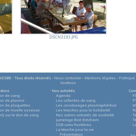
DSCN3193.JPG
DSBE - Tous droits réservés -
Nous contacter
-
Mentions légales
-
Politique 
Vonthron
 dons
Nos activités
Com
on de sang
Agenda
F
on de plasma
Les collectes de sang
P
on de plaquettes
Les covoiturages plasmaphérèse
M
on de moelle osseuse
Les Marches pour la Solidarité
R
AQ sur le don de sang
Nos autres activités de soidarité
T
Jumelage Biot-Entzheim
T
DSB sans frontières
L
La Marche pour la vie
Présentation
GA