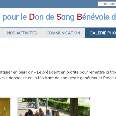
n pour le
D
on de
S
ang
B
énévole d
NOS ACTIVITÉS
COMMUNICATION
GALERIE PH
aurer en plein air – Le président en profite pour remettre la tra
elle donneuse en la félicitant de son geste généreux et l’encour