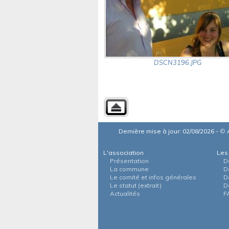
DSCN3196.JPG
Dernière mise à jour: 02/08/2026 -
©
A
L'association
Les
Présentation
D
La commune
D
Le comité et infos générales
D
Le statut (extrait)
D
Actualités
F