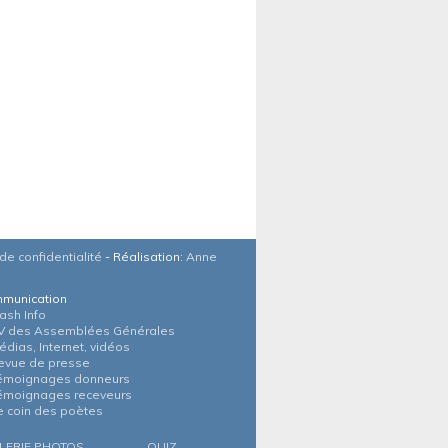
de confidentialité
- Réalisation:
Anne
munication
lash Info
V des Assemblées Générales
édias, Internet, vidéos
evue de presse
émoignages donneurs
émoignages receveurs
e coin des poètes
LERIE PHOTOS
QUIZ