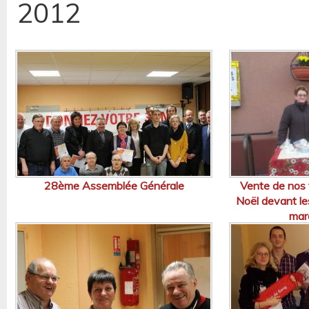
2012
28ème Assemblée Générale
Vente de nos t
Noël devant le
mar