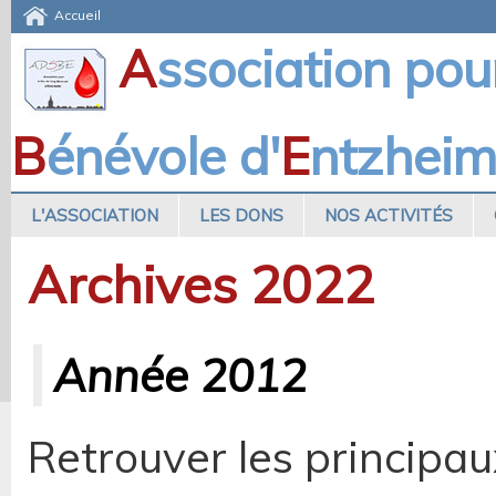
Accueil
A
ssociation pou
B
énévole d'
E
ntzhei
L'ASSOCIATION
LES DONS
NOS ACTIVITÉS
Archives 2022
Année 2012
Retrouver les principa