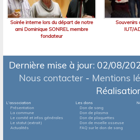
Soirée interne lors du départ de notre
Souvenirs 
ami Dominique SONREL membre
IUT/A
fondateur
Dernière mise à jour: 02/08/20
Nous contacter
-
Mentions l
Réalisatio
L'association
Les dons
N
Présentation
Don de sang
La commune
Don de plasma
Le comité et infos générales
Don de plaquettes
Le statut (extrait)
Don de moelle osseuse
Actualités
FAQ sur le don de sang