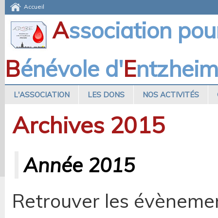
Accueil
A
ssociation pou
B
énévole d'
E
ntzhei
L'ASSOCIATION
LES DONS
NOS ACTIVITÉS
Archives 2015
Année 2015
Retrouver les évènemen