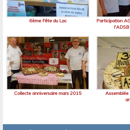
6ème Fête du Lac
Participation A
l'ADSB 
Collecte anniversaire mars 2015
Assemblée 
an