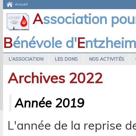
Accueil
A
ssociation pou
B
énévole d'
E
ntzhei
L'ASSOCIATION
LES DONS
NOS ACTIVITÉS
Archives 2022
Année 2019
L'année de la reprise d