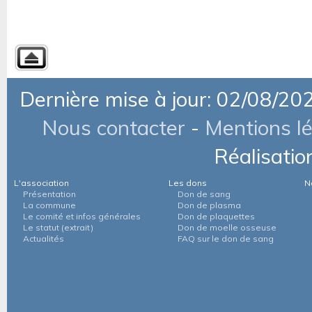
Dernière mise à jour: 02/08/20
Nous contacter
-
Mentions l
Réalisatio
L'association
Les dons
N
Présentation
Don de sang
La commune
Don de plasma
Le comité et infos générales
Don de plaquettes
Le statut (extrait)
Don de moelle osseuse
Actualités
FAQ sur le don de sang