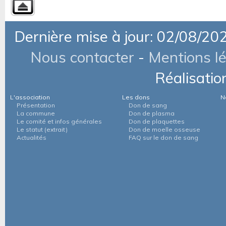
Dernière mise à jour: 02/08/20
Nous contacter
-
Mentions l
Réalisatio
L'association
Les dons
N
Présentation
Don de sang
La commune
Don de plasma
Le comité et infos générales
Don de plaquettes
Le statut (extrait)
Don de moelle osseuse
Actualités
FAQ sur le don de sang