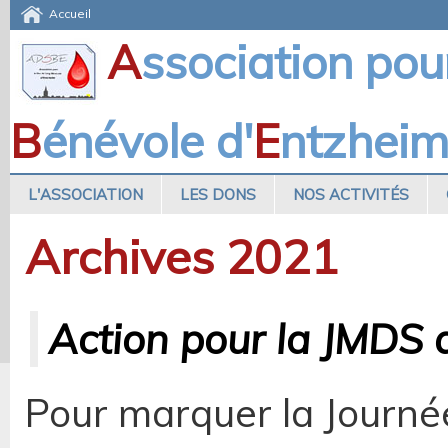
Accueil
A
ssociation pou
B
énévole d'
E
ntzhei
L'ASSOCIATION
LES DONS
NOS ACTIVITÉS
Archives 2021
Action pour la JMDS d
Pour marquer la Journ