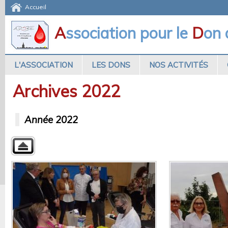
Accueil
A
ssociation pour le
D
on
L'ASSOCIATION
LES DONS
NOS ACTIVITÉS
Archives 2022
Année 2022