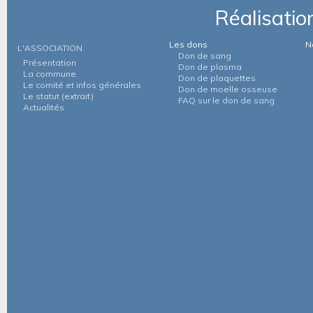
Réalisatio
Les dons
N
L'ASSOCIATION
Don de sang
Présentation
Don de plasma
La commune
Don de plaquettes
Le comité et infos générales
Don de moelle osseuse
Le statut (extrait)
FAQ sur le don de sang
Actualités