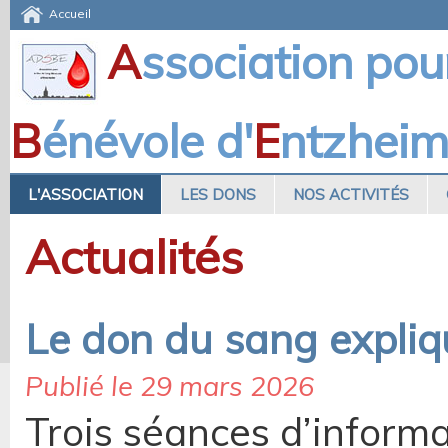
Accueil
A
ssociation pou
B
énévole d'
E
ntzhei
L'ASSOCIATION
LES DONS
NOS ACTIVITÉS
Actualités
Le don du sang expliq
Publié le 29 mars 2026
Trois séances d’informa