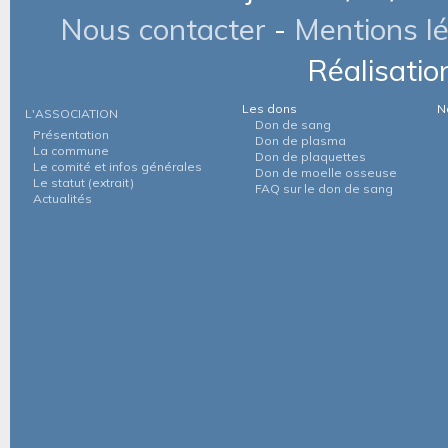
Nous contacter
-
Mentions l
Réalisatio
Les dons
N
L'ASSOCIATION
Don de sang
Présentation
Don de plasma
La commune
Don de plaquettes
Le comité et infos générales
Don de moelle osseuse
Le statut (extrait)
FAQ sur le don de sang
Actualités