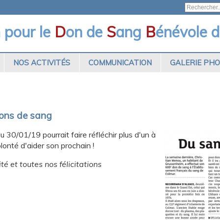
n pour le
D
on de
S
ang
B
énévole d
NOS ACTIVITÉS
COMMUNICATION
GALERIE PH
ons de sang
30/01/19 pourrait faire réfléchir plus d'un à
lonté d'aider son prochain !
é et toutes nos félicitations