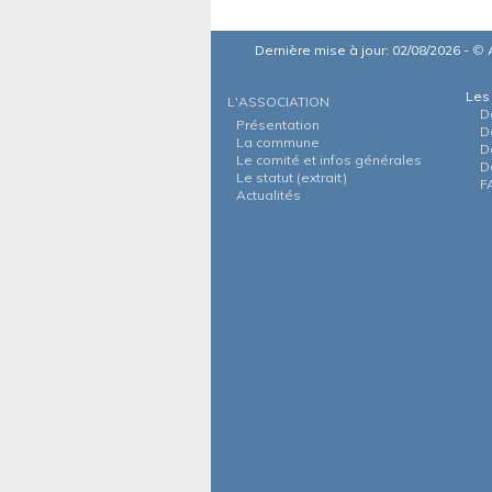
Dernière mise à jour: 02/08/2026 -
©
A
Les
L'ASSOCIATION
D
Présentation
D
La commune
D
Le comité et infos générales
D
Le statut (extrait)
F
Actualités