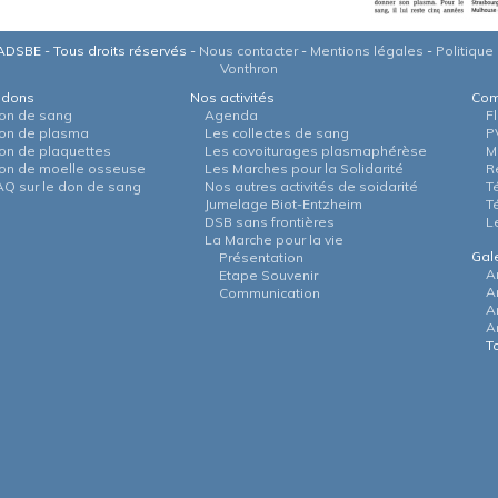
DSBE - Tous droits réservés -
Nous contacter
-
Mentions légales
-
Politique 
Vonthron
 dons
Nos activités
Com
on de sang
Agenda
F
on de plasma
Les collectes de sang
P
on de plaquettes
Les covoiturages plasmaphérèse
M
on de moelle osseuse
Les Marches pour la Solidarité
R
AQ sur le don de sang
Nos autres activités de soidarité
T
Jumelage Biot-Entzheim
T
DSB sans frontières
L
La Marche pour la vie
Gal
Présentation
A
Etape Souvenir
A
Communication
A
A
T