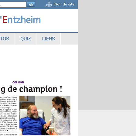
Plan du site
'
E
ntzheim
OTOS
QUIZ
LIENS