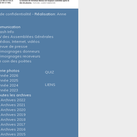
de confidentialité
- Réalisation:
Anne
munication
lash Info
V des Assemblées Générales
édias, Internet, vidéos
evue de presse
émoignages donneurs
émoignages receveurs
e coin des poètes
erie photos
QUIZ
nnée 2026
nnée 2025
LIENS
nnée 2024
nnée 2023
outes les archives
Archives 2022
Archives 2021
Archives 2020
Archives 2019
Archives 2018
Archives 2017
Archives 2016
Archives 2015