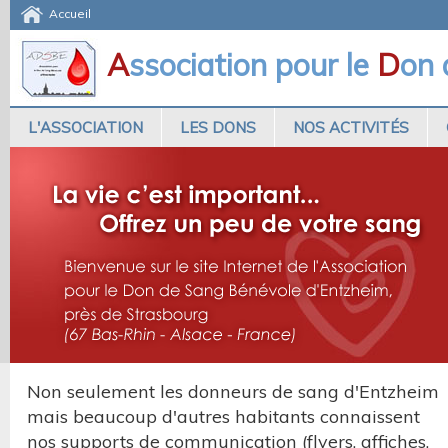
Accueil
A
ssociation pour le
D
on
L'ASSOCIATION
LES DONS
NOS ACTIVITÉS
Non seulement les donneurs de sang d'Entzheim
mais beaucoup d'autres habitants connaissent
nos supports de communication (flyers, affiches,