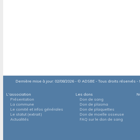
Dernière mise à jour: 02/08/2026 -
©
ADSBE - Tous droits réservés -
L'association
Les dons
N
Présentation
Don de sang
La commune
Don de plasma
Le comité et infos générales
Don de plaquettes
Le statut (extrait)
Don de moelle osseuse
Actualités
FAQ sur le don de sang