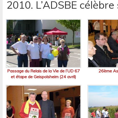
2010. L’ADSBE célèbre 
Passage du Relais de la Vie de l’UD 67
26ème As
et étape de Geispolsheim (24 avril)