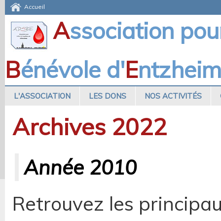
Accueil
A
ssociation pou
B
énévole d'
E
ntzhei
L'ASSOCIATION
LES DONS
NOS ACTIVITÉS
Archives 2022
Année 2010
Retrouvez les principa