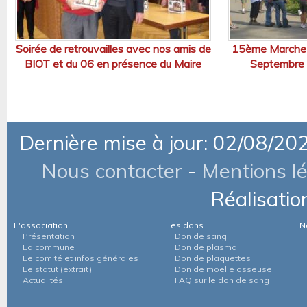
Soirée de retrouvailles avec nos amis de
15ème Marche p
BIOT et du 06 en présence du Maire
Septembre 
Dernière mise à jour: 02/08/20
Nous contacter
-
Mentions l
Réalisatio
L'association
Les dons
N
Présentation
Don de sang
La commune
Don de plasma
Le comité et infos générales
Don de plaquettes
Le statut (extrait)
Don de moelle osseuse
Actualités
FAQ sur le don de sang