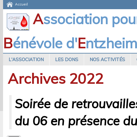
Accueil
A
ssociation pou
B
énévole d'
E
ntzhei
L'ASSOCIATION
LES DONS
NOS ACTIVITÉS
Archives 2022
Soirée de retrouvaill
du 06 en présence du