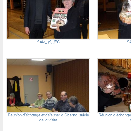
SAM_ (9).JPG
SA
Réunion d’échange et déjeuner à Obernai suivie
Réunion d’échange 
de la visite