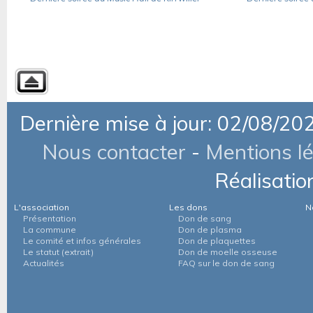
Dernière mise à jour: 02/08/20
Nous contacter
-
Mentions l
Réalisatio
L'association
Les dons
N
Présentation
Don de sang
La commune
Don de plasma
Le comité et infos générales
Don de plaquettes
Le statut (extrait)
Don de moelle osseuse
Actualités
FAQ sur le don de sang