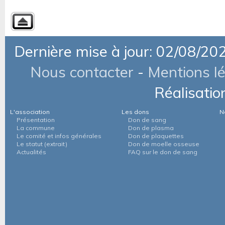
Dernière mise à jour: 02/08/20
Nous contacter
-
Mentions l
Réalisatio
L'association
Les dons
N
Présentation
Don de sang
La commune
Don de plasma
Le comité et infos générales
Don de plaquettes
Le statut (extrait)
Don de moelle osseuse
Actualités
FAQ sur le don de sang