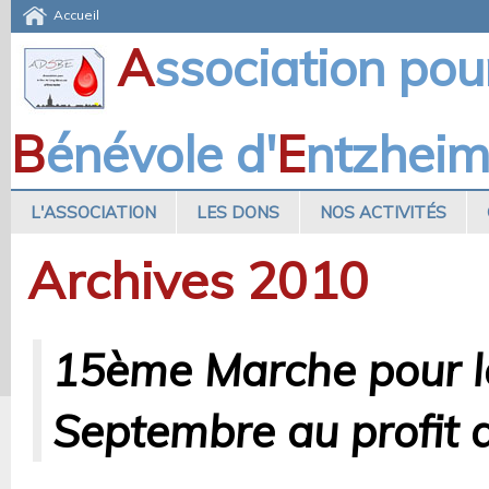
Accueil
A
ssociation pou
B
énévole d'
E
ntzhei
L'ASSOCIATION
LES DONS
NOS ACTIVITÉS
Archives 2010
15ème Marche pour la
Septembre au profit 