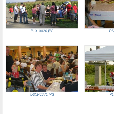
P1010020.JPG
DS
DSCN2371.JPG
P1