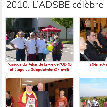
2010. L’ADSBE célèbre 
Passage du Relais de la Vie de l’UD 67
26ème As
et étape de Geispolsheim (24 avril)