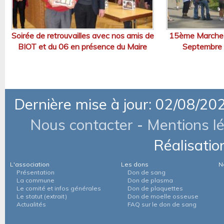
Soirée de retrouvailles avec nos amis de
15ème Marche p
BIOT et du 06 en présence du Maire
Septembre 
Dernière mise à jour: 02/08/20
Nous contacter
-
Mentions l
Réalisatio
L'association
Les dons
N
Présentation
Don de sang
La commune
Don de plasma
Le comité et infos générales
Don de plaquettes
Le statut (extrait)
Don de moelle osseuse
Actualités
FAQ sur le don de sang