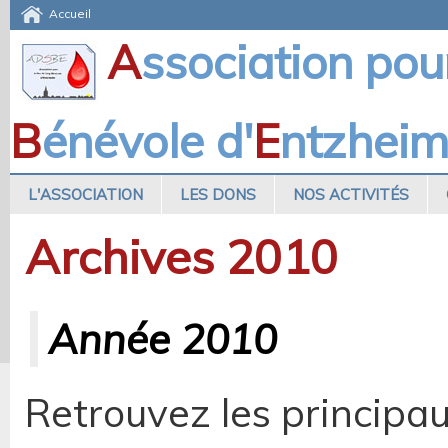
Accueil
A
ssociation pou
B
énévole d'
E
ntzhei
L'ASSOCIATION
LES DONS
NOS ACTIVITÉS
Archives 2010
Année 2010
Retrouvez les principa