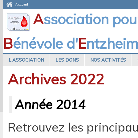
Accueil
A
ssociation pou
B
énévole d'
E
ntzhei
L'ASSOCIATION
LES DONS
NOS ACTIVITÉS
Archives 2022
Année 2014
Retrouvez les principa