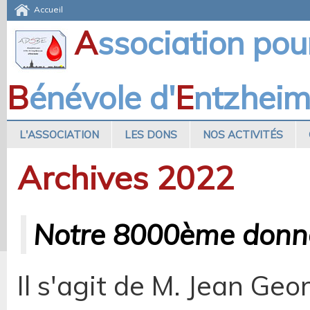
Accueil
A
ssociation pou
B
énévole d'
E
ntzhei
L'ASSOCIATION
LES DONS
NOS ACTIVITÉS
Archives 2022
Notre 8000ème donn
Il s'agit de M. Jean G