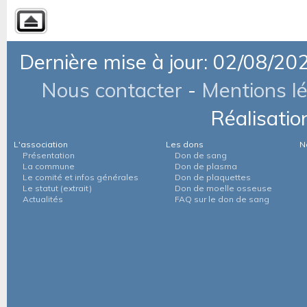
Dernière mise à jour: 02/08/20
Nous contacter
-
Mentions l
Réalisatio
L'association
Les dons
N
Présentation
Don de sang
La commune
Don de plasma
Le comité et infos générales
Don de plaquettes
Le statut (extrait)
Don de moelle osseuse
Actualités
FAQ sur le don de sang